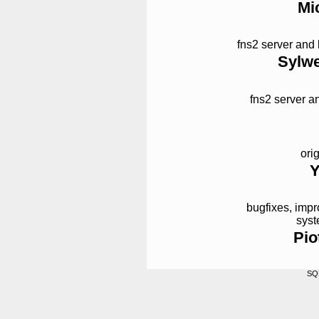
Mi
fns2 server and
Sylwe
fns2 server a
ori
Y
bugfixes, imp
syst
Pio
SQ