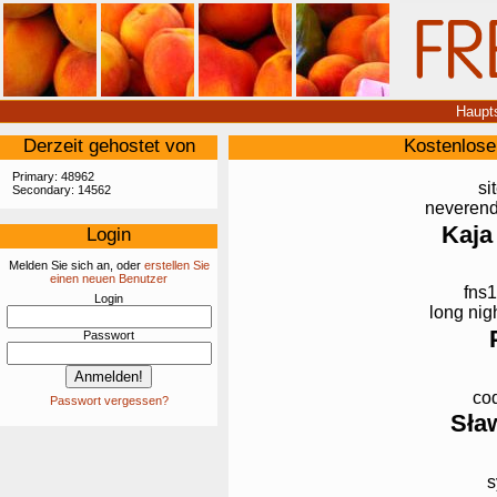
Haupts
Derzeit gehostet von
Kostenlose
Primary: 48962
si
Secondary: 14562
neverend
Kaja
Login
Melden Sie sich an, oder
erstellen Sie
einen neuen Benutzer
fns1
Login
long nig
Passwort
cod
Passwort vergessen?
Sła
s