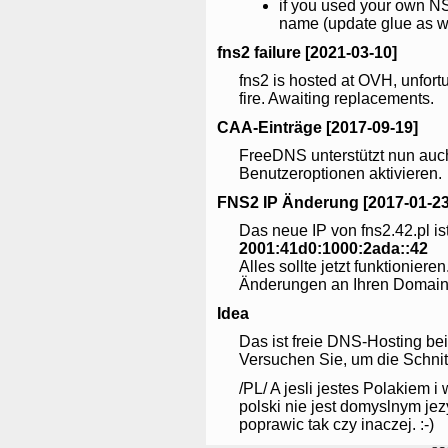
if you used your own NS
name (update glue as w
fns2 failure [2021-03-10]
fns2 is hosted at OVH, unfor
fire. Awaiting replacements.
CAA-Einträge [2017-09-19]
FreeDNS unterstützt nun auch
Benutzeroptionen aktivieren.
FNS2 IP Änderung [2017-01-23
Das neue IP von fns2.42.pl is
2001:41d0:1000:2ada::42
Alles sollte jetzt funktioniere
Änderungen an Ihren Domaina
Idea
Das ist freie DNS-Hosting bei
Versuchen Sie, um die Schnitts
/PL/ A jesli jestes Polakiem i
polski nie jest domyslnym je
poprawic tak czy inaczej. :-)