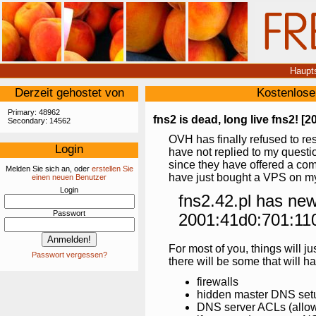
Haupts
Derzeit gehostet von
Kostenlose
Primary: 48962
fns2 is dead, long live fns2! [2
Secondary: 14562
OVH has finally refused to res
Login
have not replied to my quest
since they have offered a comp
Melden Sie sich an, oder
erstellen Sie
have just bought a VPS on m
einen neuen Benutzer
Login
fns2.42.pl has ne
Passwort
2001:41d0:701:11
For most of you, things will j
Passwort vergessen?
there will be some that will hav
firewalls
hidden master DNS set
DNS server ACLs (allow-t