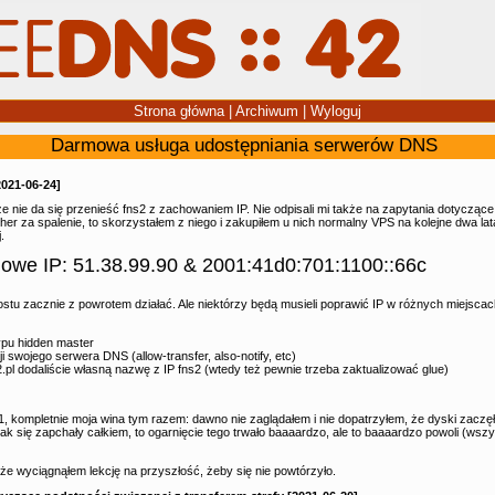
Strona główna
|
Archiwum
|
Wyloguj
Darmowa usługa udostępniania serwerów DNS
2021-06-24]
e nie da się przenieść fns2 z zachowaniem IP. Nie odpisali mi także na zapytania dotycząc
her za spalenie, to skorzystałem z niego i zakupiłem u nich normalny VPS na kolejne dwa la
.
nowe IP: 51.38.99.90 & 2001:41d0:701:1100::66c
stu zacznie z powrotem działać. Ale niektórzy będą musieli poprawić IP w różnych miejscach
ypu hidden master
i swojego serwera DNS (allow-transfer, also-notify, etc)
42.pl dodaliście własną nazwę z IP fns2 (wtedy też pewnie trzeba zaktualizować glue)
, kompletnie moja wina tym razem: dawno nie zaglądałem i nie dopatrzyłem, że dyski zaczę
A jak się zapchały całkiem, to ogarnięcie tego trwało baaaardzo, ale to baaaardzo powoli (wsz
że wyciągnąłem lekcję na przyszłość, żeby się nie powtórzyło.