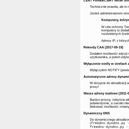
CERT Polska/CSIRT NASK dotyc
Technicznie prawda, ale to n
Jesteś administratorem stref
Komputery, którym
W celu ochrony Two
komputery to dodat
rozdzielonych śred
Adresy IP, z któryc
Rekordy CAA [2017-09-19]
Dodałem możliwość edycji 
użytkownika, a potem edyt
Wyłączenie notify w strefach
Wyłączyłem NOTIFY (powiado
Automatyczne adresy dynamic
W skrypcie do aktualizacji
proxy!
Wasze adresy mailowe [2011-0
Bardzo proszę, żebyście pi
potwierdzenie, a zwrotki nie
blokować możliwość zmiany 
Dynamiczny DNS
Do dynamicznego aktualiz
(
freedns-dyndns.py 
freedns-dyndns.py 