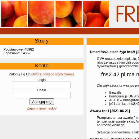
Strefy
Podstawowe: 48962
Umarł fns2, niech żyje fns2! [
Zapasowe: 14562
OVH ostatecznie odpisało, ż
jako że wszystkim dali vouc
Konto
dywersyfikacji geograficznej
fns2.42.pl ma 
Zaloguj się lub
utwórz nowego użytkownika
Login
Dla większości z was po pro
Hasło
firewalle
konfiguracje DNS t
ACL-e w konfiguracj
jeśli zamiast fns2.
Zapomniane hasło?
Awaria fns1 [2021-06-21]
Przepraszam za awarię fns1
tempie iście sprinterskim. 
na trochę wolnego).
Sytuację opanowałem, a tak