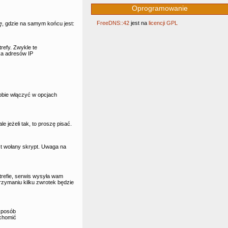
Oprogramowanie
FreeDNS::42
jest na
licencji GPL
ę
, gdzie na samym końcu jest:
refy. Zwykle te
ka adresów IP
obie włączyć w opcjach
jeżeli tak, to proszę pisać.
st wołany skrypt. Uwaga na
refie, serwis wysyła wam
trzymaniu kilku zwrotek będzie
 sposób
uchomić