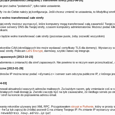
zące podatności związanej z transferem strefy [2021-06-20]
ie jest żadna "podatność", tylko takie ustawienie.
y i to do Ciebie należy jej konfiguracja. Jeśli chcesz zmienić te ustawienia, to
Modyfikuj stref
 wolno transferować całe strefy
jej strefy możesz wyznaczyć, które komputery mogą transferować całą zawartość Twojej st
kowe serwery DNS dla Twojej strefy, czasem komputery administratorów. Możesz podać kil
nikami.
h będzie wolno transferować całe strefy (pozostaw puste, żeby zezwolić wszystkim)
rekordów CAA (określających kto może wydawać certyfikaty TLS dla domeny). Wystarczy s
ować strefę. Polecam
Let's Encrypt
, darmowy, szybki i łatwo się integruje.
 zapasowych [2013-10-23]
mienia o zmianach) dla stref zapasowych. Nie powinno to w niczym wam przeszkadzać, ale 
zne [2013-01-29]
 adresów IP można teraz podać
<dynamic>
i serwer sam odczyta publiczne IP, z którego je
4-03]
lnowali aktualności waszych adresów mailowych. Za każdym razem, gdy zmieniacie coś w st
działących maili dostaję ja. Zwrotki zaczęły być na tyle zauważalne, że niedługo serwis po o
stref na koncie do poprawienia adresu email.
owania rekordów używany jest XML RPC. Przygotowałem
skrypt w Pythonie
, który w prosty
--help
lub zajrzyj do źródła) pozwoli Ci na zmianę Twojego IP. Po zmianie IP wystarczy ur
--newaddress
nowy.adres.ip
i już!