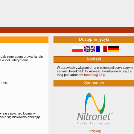
Dostępne języki
e dalszego sponsorowania, ale
Kontakt
ta w celu utrzymania
W sprawach związanych z problemami dotyczącymi
serwisu FreeDNS::42 możesz skontaktować się ze
mną pod adresem
‮lp.24@sndeerf
Sponsorzy
, np.:
ły się zapychać logami w
ystko się blokowało czekając
Dziękuję!