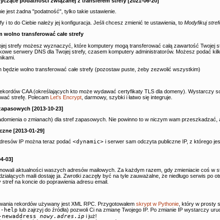
zące podatności związanej z transferem strefy [2021-06-20]
ie jest żadna "podatność", tylko takie ustawienie.
y i to do Ciebie należy jej konfiguracja. Jeśli chcesz zmienić te ustawienia, to
Modyfikuj stref
 wolno transferować całe strefy
jej strefy możesz wyznaczyć, które komputery mogą transferować całą zawartość Twojej st
kowe serwery DNS dla Twojej strefy, czasem komputery administratorów. Możesz podać kil
nikami.
h będzie wolno transferować całe strefy (pozostaw puste, żeby zezwolić wszystkim)
rekordów CAA (określających kto może wydawać certyfikaty TLS dla domeny). Wystarczy s
ować strefę. Polecam
Let's Encrypt
, darmowy, szybki i łatwo się integruje.
 zapasowych [2013-10-23]
mienia o zmianach) dla stref zapasowych. Nie powinno to w niczym wam przeszkadzać, ale 
zne [2013-01-29]
 adresów IP można teraz podać
<dynamic>
i serwer sam odczyta publiczne IP, z którego je
4-03]
lnowali aktualności waszych adresów mailowych. Za każdym razem, gdy zmieniacie coś w st
działących maili dostaję ja. Zwrotki zaczęły być na tyle zauważalne, że niedługo serwis po o
stref na koncie do poprawienia adresu email.
owania rekordów używany jest XML RPC. Przygotowałem
skrypt w Pythonie
, który w prosty
--help
lub zajrzyj do źródła) pozwoli Ci na zmianę Twojego IP. Po zmianie IP wystarczy ur
--newaddress
nowy.adres.ip
i już!