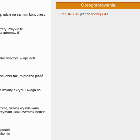
Oprogramowanie
FreeDNS::42
jest na
licencji GPL
ę
, gdzie na samym końcu jest:
refy. Zwykle te
ka adresów IP
obie włączyć w opcjach
jeżeli tak, to proszę pisać.
st wołany skrypt. Uwaga na
refie, serwis wysyła wam
trzymaniu kilku zwrotek będzie
 sposób
uchomić