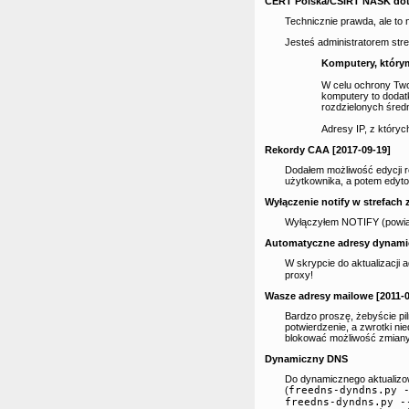
CERT Polska/CSIRT NASK dotyc
Technicznie prawda, ale to n
Jesteś administratorem stref
Komputery, którym
W celu ochrony Two
komputery to dodat
rozdzielonych śred
Adresy IP, z któryc
Rekordy CAA [2017-09-19]
Dodałem możliwość edycji 
użytkownika, a potem edyt
Wyłączenie notify w strefach
Wyłączyłem NOTIFY (powiado
Automatyczne adresy dynamic
W skrypcie do aktualizacji
proxy!
Wasze adresy mailowe [2011-0
Bardzo proszę, żebyście pi
potwierdzenie, a zwrotki nie
blokować możliwość zmiany 
Dynamiczny DNS
Do dynamicznego aktualiz
(
freedns-dyndns.py 
freedns-dyndns.py 