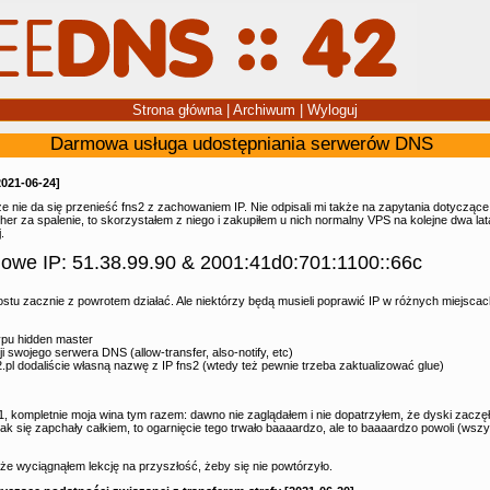
Strona główna
|
Archiwum
|
Wyloguj
Darmowa usługa udostępniania serwerów DNS
2021-06-24]
e nie da się przenieść fns2 z zachowaniem IP. Nie odpisali mi także na zapytania dotycząc
her za spalenie, to skorzystałem z niego i zakupiłem u nich normalny VPS na kolejne dwa la
.
nowe IP: 51.38.99.90 & 2001:41d0:701:1100::66c
stu zacznie z powrotem działać. Ale niektórzy będą musieli poprawić IP w różnych miejscach
ypu hidden master
i swojego serwera DNS (allow-transfer, also-notify, etc)
42.pl dodaliście własną nazwę z IP fns2 (wtedy też pewnie trzeba zaktualizować glue)
, kompletnie moja wina tym razem: dawno nie zaglądałem i nie dopatrzyłem, że dyski zaczę
A jak się zapchały całkiem, to ogarnięcie tego trwało baaaardzo, ale to baaaardzo powoli (wsz
że wyciągnąłem lekcję na przyszłość, żeby się nie powtórzyło.