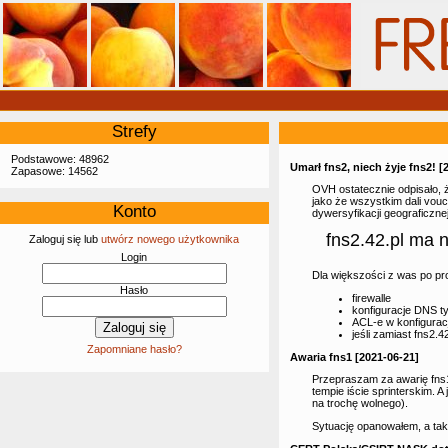
Strefy
Podstawowe: 48962
Umarł fns2, niech żyje fns2! [
Zapasowe: 14562
OVH ostatecznie odpisało, ż
jako że wszystkim dali vouc
Konto
dywersyfikacji geograficznej
fns2.42.pl ma 
Zaloguj się lub
utwórz nowego użytkownika
Login
Dla większości z was po pro
Hasło
firewalle
konfiguracje DNS t
ACL-e w konfiguracj
jeśli zamiast fns2.
Zapomniane hasło?
Awaria fns1 [2021-06-21]
Przepraszam za awarię fns1
tempie iście sprinterskim. 
na trochę wolnego).
Sytuację opanowałem, a tak