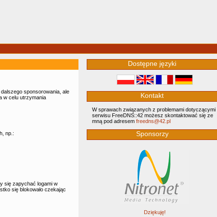
Dostępne języki
e dalszego sponsorowania, ale
Kontakt
ta w celu utrzymania
W sprawach związanych z problemami dotyczącymi
serwisu FreeDNS::42 możesz skontaktować się ze
mną pod adresem
‮lp.24@sndeerf
Sponsorzy
, np.:
ły się zapychać logami w
ystko się blokowało czekając
Dziękuję!